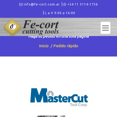
info@Fe-cort.com.ar
+54 11 3114-1736
L a V 9:00 a 16:00
PEDIDO RÁPIDO
Haga su pedido en una sola página
Inicio
Pedido rápido