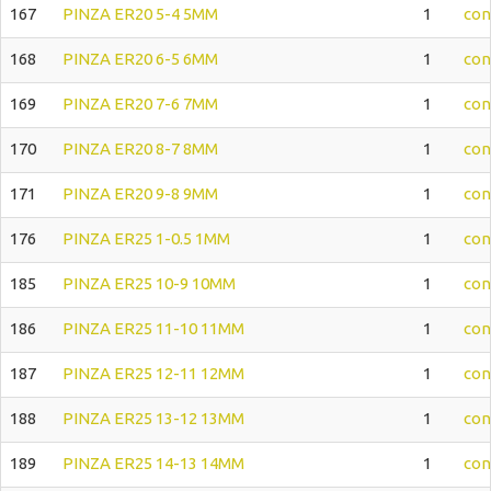
167
PINZA ER20 5-4 5MM
1
con
168
PINZA ER20 6-5 6MM
1
con
169
PINZA ER20 7-6 7MM
1
con
170
PINZA ER20 8-7 8MM
1
con
171
PINZA ER20 9-8 9MM
1
con
176
PINZA ER25 1-0.5 1MM
1
con
185
PINZA ER25 10-9 10MM
1
con
186
PINZA ER25 11-10 11MM
1
con
187
PINZA ER25 12-11 12MM
1
con
188
PINZA ER25 13-12 13MM
1
con
189
PINZA ER25 14-13 14MM
1
con