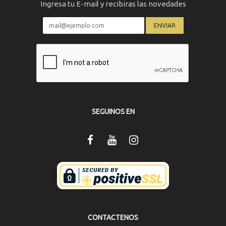
Ingresa tu E-mail y recibiras las novedades
SEGUINOS EN
CONTACTENOS