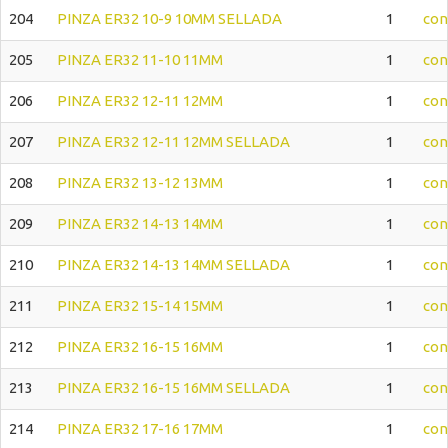
204
PINZA ER32 10-9 10MM SELLADA
1
con
205
PINZA ER32 11-10 11MM
1
con
206
PINZA ER32 12-11 12MM
1
con
207
PINZA ER32 12-11 12MM SELLADA
1
con
208
PINZA ER32 13-12 13MM
1
con
209
PINZA ER32 14-13 14MM
1
con
210
PINZA ER32 14-13 14MM SELLADA
1
con
211
PINZA ER32 15-14 15MM
1
con
212
PINZA ER32 16-15 16MM
1
con
213
PINZA ER32 16-15 16MM SELLADA
1
con
214
PINZA ER32 17-16 17MM
1
con