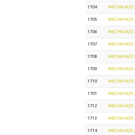
1704
MECHA M/D 
1705
MECHA M/D 
1706
MECHA M/D 
1707
MECHA M/D 
1708
MECHA M/D 
1709
MECHA M/D 
1710
MECHA M/D 
1701
MECHA M/D 
1712
MECHA M/D 
1713
MECHA M/D 
1714
MECHA M/D 