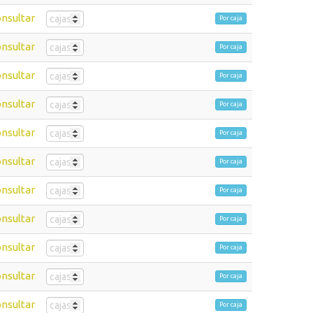
onsultar
Por caja
onsultar
Por caja
onsultar
Por caja
onsultar
Por caja
onsultar
Por caja
onsultar
Por caja
onsultar
Por caja
onsultar
Por caja
onsultar
Por caja
onsultar
Por caja
onsultar
Por caja