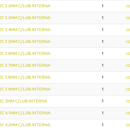
2C 3.2MM C/LUB.INTERNA
1
c
2C 3.3MM C/LUB.INTERNA
1
c
2C 3.4MM C/LUB.INTERNA
1
c
2C 3.5MM C/LUB.INTERNA
1
c
2C 3.6MM C/LUB.INTERNA
1
c
2C 3.7MM C/LUB.INTERNA
1
c
2C 3.8MM C/LUB.INTERNA
1
c
2C 3.9MM C/LUB.INTERNA
1
c
2C 3MM C/LUB.INTERNA
1
c
2C 4.1MM C/LUB.INTERNA
1
c
2C 4.2MM C/LUB.INTERNA
1
c