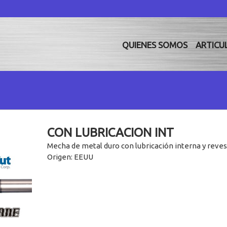
QUIENES SOMOS
ARTICU
CON LUBRICACION INT
Mecha de metal duro con lubricación interna y reve
Origen: EEUU