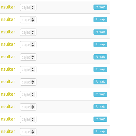
onsultar
Por caja
onsultar
Por caja
onsultar
Por caja
onsultar
Por caja
onsultar
Por caja
onsultar
Por caja
onsultar
Por caja
onsultar
Por caja
onsultar
Por caja
onsultar
Por caja
onsultar
Por caja