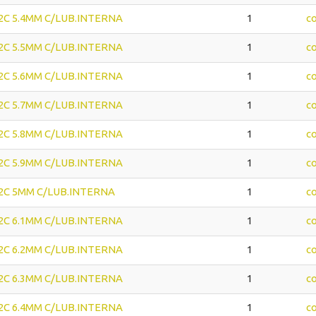
2C 5.4MM C/LUB.INTERNA
1
c
2C 5.5MM C/LUB.INTERNA
1
c
2C 5.6MM C/LUB.INTERNA
1
c
2C 5.7MM C/LUB.INTERNA
1
c
2C 5.8MM C/LUB.INTERNA
1
c
2C 5.9MM C/LUB.INTERNA
1
c
2C 5MM C/LUB.INTERNA
1
c
2C 6.1MM C/LUB.INTERNA
1
c
2C 6.2MM C/LUB.INTERNA
1
c
2C 6.3MM C/LUB.INTERNA
1
c
2C 6.4MM C/LUB.INTERNA
1
c