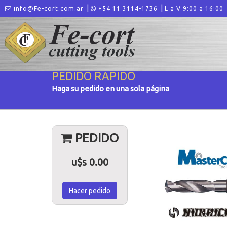
info@Fe-cort.com.ar
+54 11 3114-1736
L a V 9:00 a 16:00
PEDIDO RÁPIDO
Haga su pedido en una sola página
PEDIDO
u$s 0.00