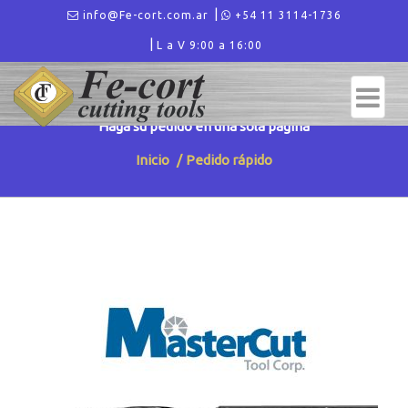
info@Fe-cort.com.ar
+54 11 3114-1736
L a V 9:00 a 16:00
PEDIDO RÁPIDO
Haga su pedido en una sola página
Inicio
Pedido rápido